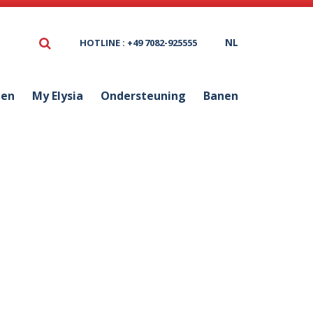
NL
HOTLINE : +49 7082-925555
ten
My Elysia
Ondersteuning
Banen