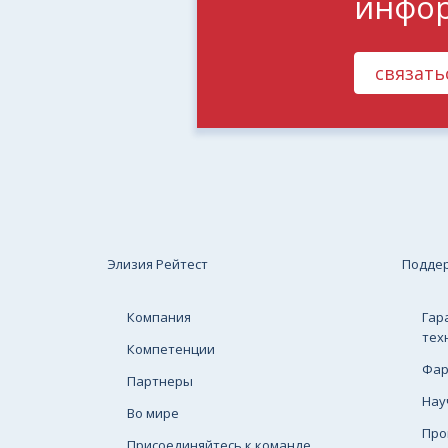
инфо
связать
Элизия Рейтест
Подде
Компания
Гар
тех
Компетенции
Фар
Партнеры
Нау
Во мире
Про
Присоединяйтесь к команде