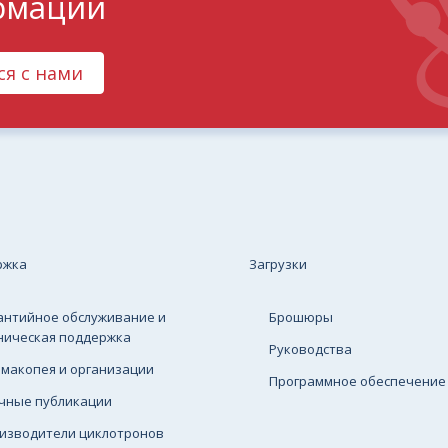
рмации
ся с нами
ржка
Загрузки
антийное обслуживание и
Брошюры
ническая поддержка
Руководства
макопея и организации
Программное обеспечение
чные публикации
изводители циклотронов