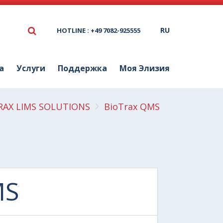
RU
HOTLINE : +49 7082-925555
а
Услуги
Поддержка
Моя Элизия
RAX LIMS SOLUTIONS
BioTrax QMS
MS