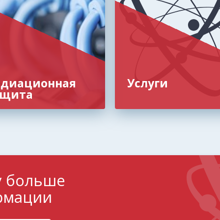
адиационная
Услуги
ащита
у больше
рмации