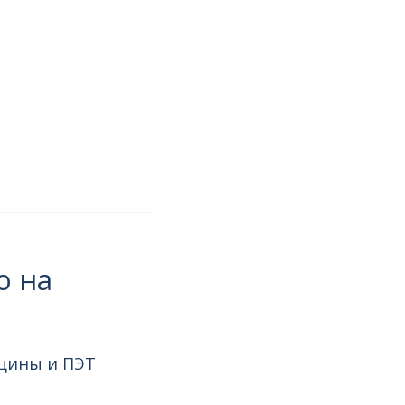
о на
ицины и ПЭТ