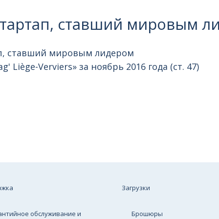
 стартап, ставший мировым л
ап, ставший мировым лидером
g' Liège-Verviers» за ноябрь 2016 года (ст. 47)
ржка
Загрузки
антийное обслуживание и
Брошюры