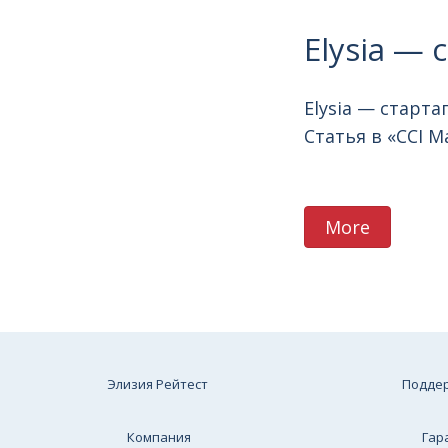
Elysia —
Elysia — старт
Статья в «CCI Ma
More
Элизия Рейтест
Подде
Компания
Гар