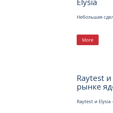
Elysia
Небольшая сделк
More
Raytest и
рынке яд
Raytest и Elys