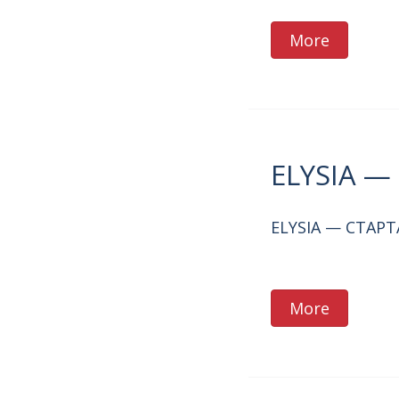
More
ELYSIA 
ELYSIA — СТАР
More