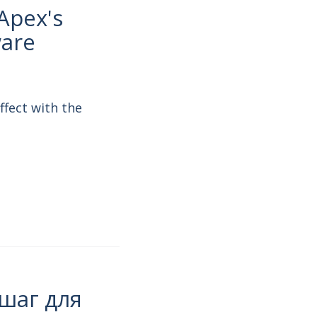
Apex's
ware
ffect with the
шаг для