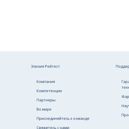
Элизия Рейтест
Подде
Компания
Гар
тех
Компетенции
Фар
Партнеры
Нау
Во мире
Про
Присоединяйтесь к команде
Свяжитесь с нами