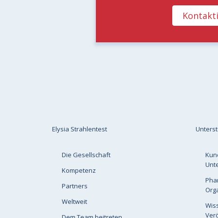
Kontakti
Elysia Strahlentest
Unters
Die Gesellschaft
Kun
Unt
Kompetenz
Pha
Partners
Org
Weltweit
Wis
Verö
Dem Team beitreten