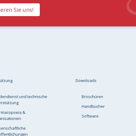
eren Sie uns!
tützung
Downloads
dendienst und technische
Broschüren
erstützung
Handbücher
rmacopoeia &
Software
anisationen
senschaftliche
ffentlichungen