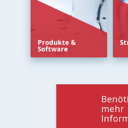
Produkte &
St
Software
Benöt
mehr
Infor