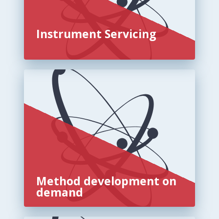
Instrument Servicing
Method development on
demand