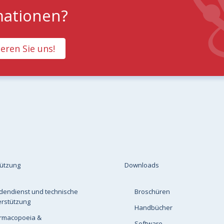
mationen?
eren Sie uns!
tützung
Downloads
dendienst und technische
Broschüren
erstützung
Handbücher
rmacopoeia &
Software