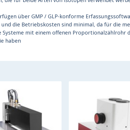
, die für beide Arten von Isotopen verwendet werd
erfügen über GMP / GLP-konforme Erfassungssoftw
nd die Betriebskosten sind minimal, da für die me
ie Systeme mit einem offenen Proportionalzählrohr d
ie haben