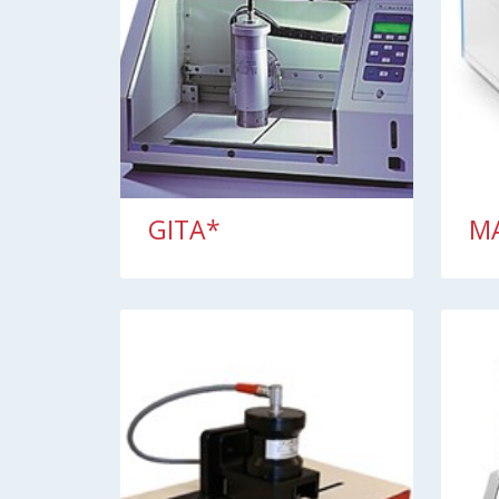
GITA*
MA