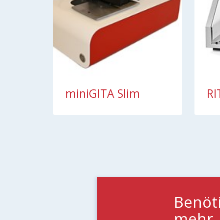
miniGITA Slim
RI
Benöt
mehr