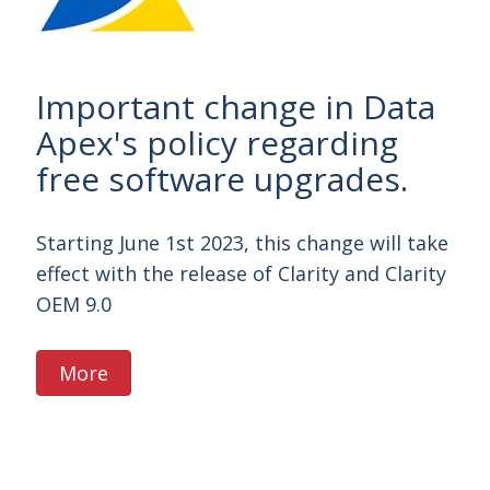
 change in Data
Elysia-Raytest
licy regarding
Radioprotech f
ware upgrades.
ihre Zusamme
bekannt zu ge
 2023, this change will take
elease of Clarity and Clarity
Radioprotech bietet ein
Bleischutzprodukten an
Hot Cells bis hin zu Spr
Das Sortiment wird ein
zum Elysia-Raytest-Portf
Nuklearmedizin und Stra