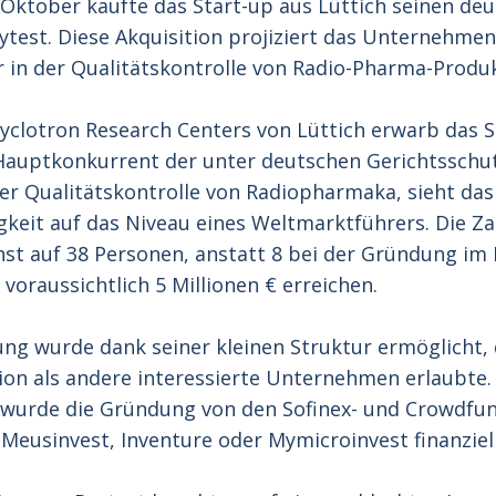
Oktober kaufte das Start-up aus Lüttich seinen de
ytest. Diese Akquisition projiziert das Unternehme
 in der Qualitätskontrolle von Radio-Pharma-Produ
yclotron Research Centers von Lüttich erwarb das S
Hauptkonkurrent der unter deutschen Gerichtsschut
 der Qualitätskontrolle von Radiopharmaka, sieht d
gkeit auf das Niveau eines Weltmarktführers. Die Za
st auf 38 Personen, anstatt 8 bei der Gründung im 
voraussichtlich 5 Millionen € erreichen.
ng wurde dank seiner kleinen Struktur ermöglicht, 
ion als andere interessierte Unternehmen erlaubte.
urde die Gründung von den Sofinex- und Crowdfun
Meusinvest, Inventure oder Mymicroinvest finanziell