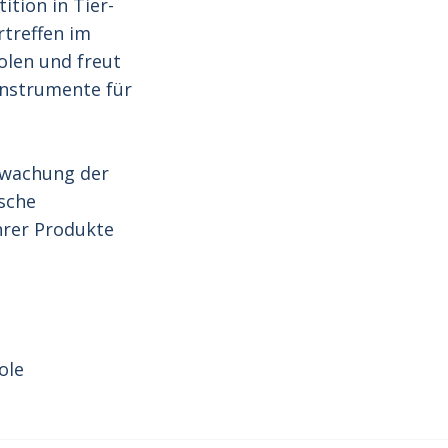
ition in Tier-
rtreffen im
holen und freut
 Instrumente für
rwachung der
sche
hrer Produkte
ole