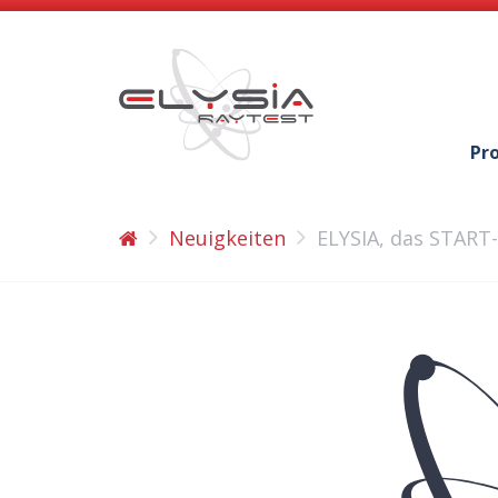
Pr
Neuigkeiten
ELYSIA, das START