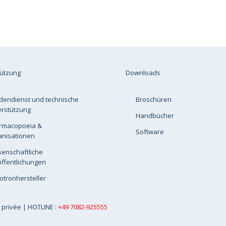
tützung
Downloads
dendienst und technische
Broschüren
erstützung
Handbücher
rmacopoeia &
Software
anisationen
senschaftliche
ffentlichungen
otronhersteller
e privée
| HOTLINE :
+49 7082-925555