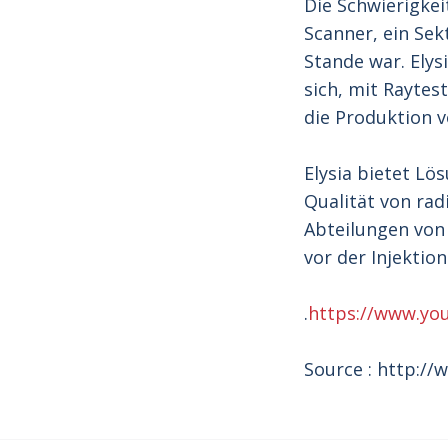
Die Schwierigkei
Scanner, ein Sek
Stande war. Elys
sich, mit Raytes
die Produktion v
Elysia bietet L
Qualität von ra
Abteilungen von
vor der Injektio
.
https://www.yo
Source : http://w