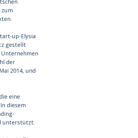
utschen
n zum
kten.
tart-up-Elysia
z gestellt
as Unternehmen
hl der
Mai 2014, und
die eine
 In diesem
ding-
 unterstützt.