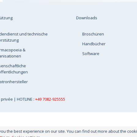
tützung
Downloads
dendienst und technische
Broschüren
erstützung
Handbücher
rmacopoeia &
Software
anisationen
senschaftliche
ffentlichungen
otronhersteller
e privée
| HOTLINE :
+49 7082-925555
you the best experience on our site. You can find out more about the coo