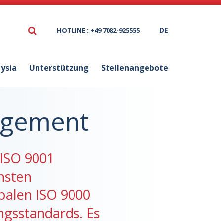
DE
HOTLINE : +49 7082-925555
lysia
Unterstützung
Stellenangebote
agement
e ISO 9001
chsten
obalen ISO 9000
ngsstandards. Es