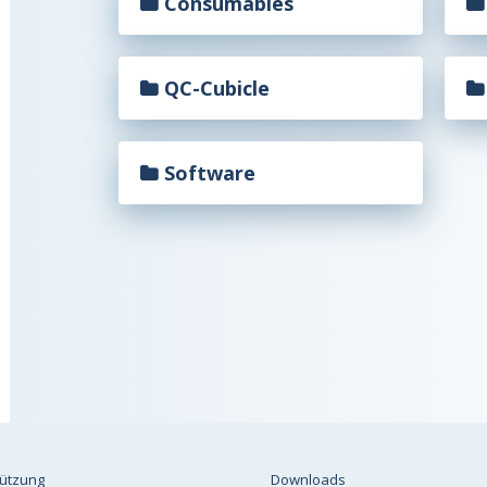
Consumables
QC-Cubicle
Software
tützung
Downloads