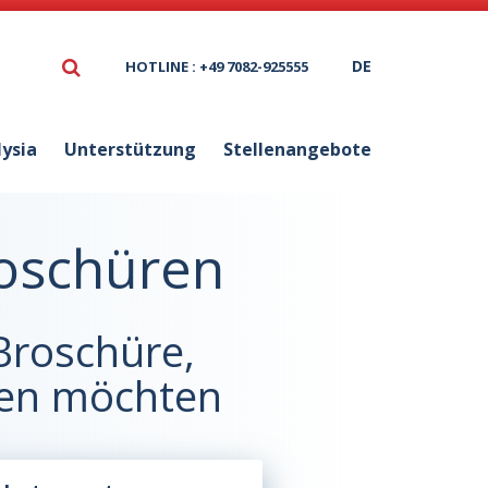
DE
HOTLINE : +49 7082-925555
lysia
Unterstützung
Stellenangebote
oschüren
 Broschüre,
den möchten