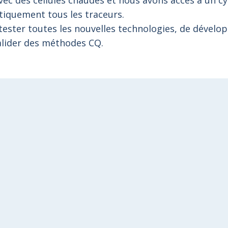
vec des cellules chaudes et nous avons accès à un c
atiquement tous les traceurs.
 tester toutes les nouvelles technologies, de dévelo
valider des méthodes CQ.