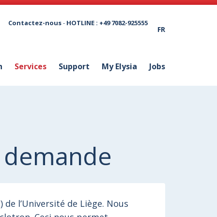
Contactez-nous
-
HOTLINE : +49 7082-925555
FR
n
Services
Support
My Elysia
Jobs
r demande
C
) de l’Université de Liège. Nous