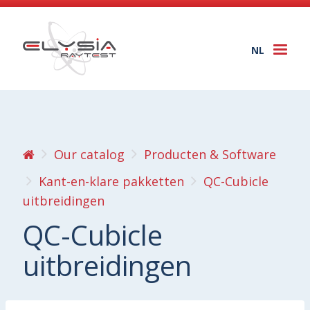
NL
Togg
navi
Our catalog
Producten & Software
Kant-en-klare pakketten
QC-Cubicle
uitbreidingen
QC-Cubicle
uitbreidingen