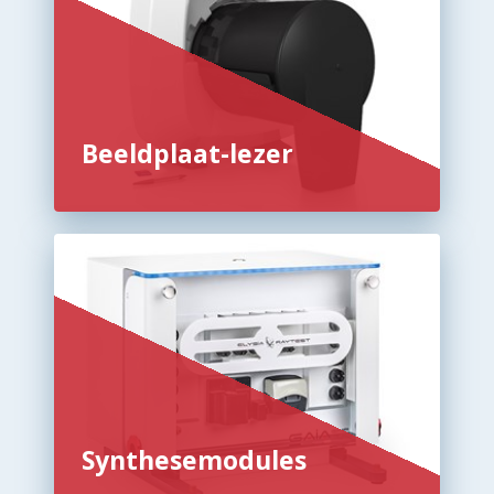
Beeldplaat-lezer
Synthesemodules