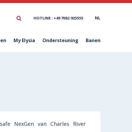
NL
HOTLINE : +49 7082-925555
ten
My Elysia
Ondersteuning
Banen
safe NexGen van Charles River