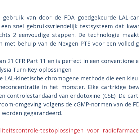
gebruik van door de FDA goedgekeurde LAL-cartr
 een snel gebruiksvriendelijk testsysteem dat kwant
hts 2 eenvoudige stappen. De technologie maakt 
 met behulp van de Nexgen PTS voor een volledig 
n 21 CFR Part 11 en is perfect in een conventionel
lysia Turn-Key-oplossingen.
e LAL-kinetische chromogene methode die een kleuri
concentratie in het monster. Elke cartridge bev
n controlestandaard van endotoxine (CSE). De cart
room-omgeving volgens de cGMP-normen van de FD
it worden gegarandeerd.
liteitscontrole-testoplossingen voor radiofarmac