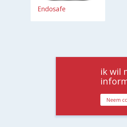
Endosafe
ik wil
infor
Neem co