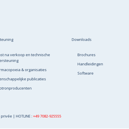
teuning
Downloads
st na verkoop en technische
Brochures
ersteuning
Handleidingen
rmacopoeia & organisaties
Software
nschappelijke publicaties
lotronproducenten
e privée
| HOTLINE :
+49 7082-925555