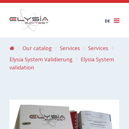
DE
Togg
navi
Our catalog
Services
Services
Elysia System Validierung
Elysia System
validation