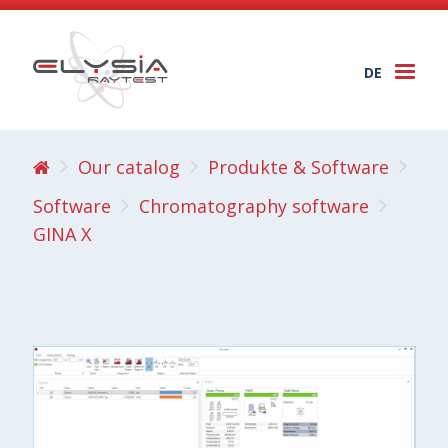
DE
Togg
navi
Our catalog
Produkte & Software
Software
Chromatography software
GINA X