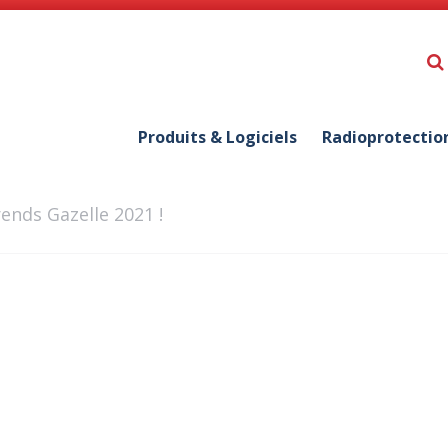
Produits & Logiciels
Radioprotectio
nds Gazelle 2021 !