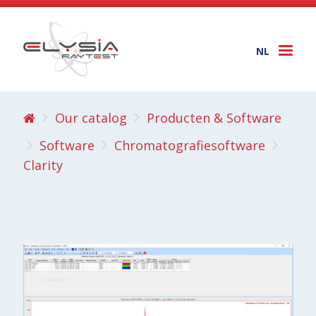
NL
Togg
navi
Our catalog
Producten & Software
Software
Chromatografiesoftware
Clarity