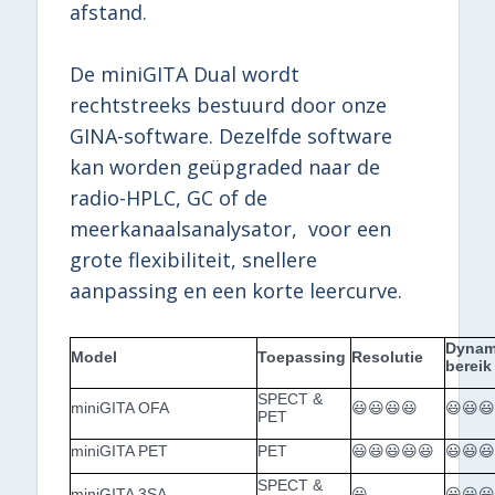
afstand.
De miniGITA Dual wordt
rechtstreeks bestuurd door onze
GINA-software. Dezelfde software
kan worden geüpgraded naar de
radio-HPLC, GC of de
meerkanaalsanalysator, voor een
grote flexibiliteit, snellere
aanpassing en een korte leercurve.
Dynam
Model
Toepassing
Resolutie
bereik
SPECT &
miniGITA OFA
😃😃😃😃
😃😃
PET
miniGITA PET
PET
😃😃😃😃😃
😃😃
SPECT &
miniGITA 3SA
😃
😃😃