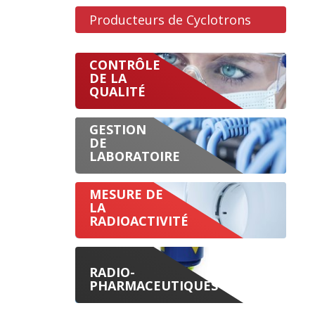
Producteurs de Cyclotrons
CONTRÔLE
DE LA
QUALITÉ
GESTION
DE
LABORATOIRE
MESURE DE
LA
RADIOACTIVITÉ
RADIO-
PHARMACEUTIQUES