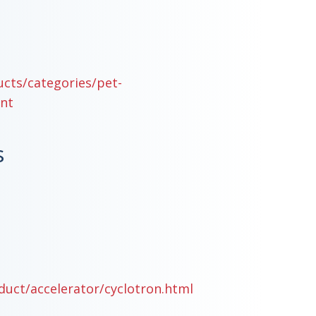
cts/categories/pet-
nt
s
uct/accelerator/cyclotron.html