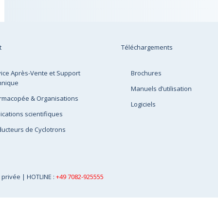
t
Téléchargements
ice Après-Vente et Support
Brochures
hnique
Manuels d’utilisation
rmacopée & Organisations
Logiciels
ications scientifiques
ucteurs de Cyclotrons
e privée
| HOTLINE :
+49 7082-925555