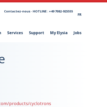
Contactez-nous
-
HOTLINE : +49 7082-925555
FR
n
Services
Support
My Elysia
Jobs
e
com/products/cyclotrons