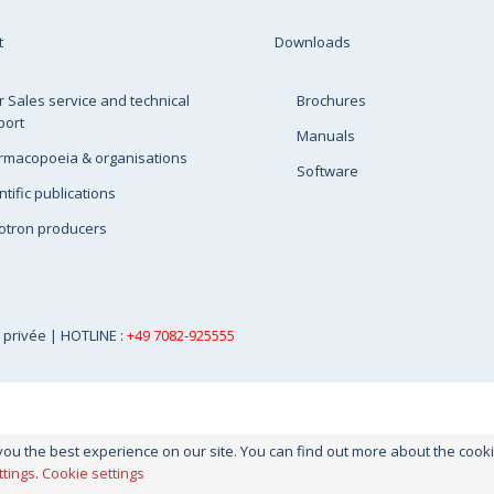
t
Downloads
r Sales service and technical
Brochures
port
Manuals
rmacopoeia & organisations
Software
ntific publications
otron producers
e privée
| HOTLINE :
+49 7082-925555
you the best experience on our site. You can find out more about the coo
ttings
.
Cookie settings