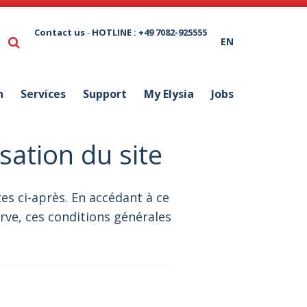
Contact us
-
HOTLINE : +49 7082-925555
EN
n
Services
Support
My Elysia
Jobs
isation du site
tes ci-après. En accédant à ce
erve, ces conditions générales
é