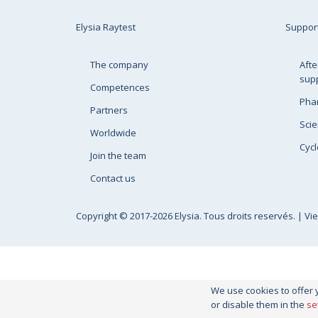
Elysia Raytest
Suppor
The company
Afte
sup
Competences
Pha
Partners
Scie
Worldwide
Cycl
Join the team
Contact us
Copyright
© 2017-2026 Elysia. Tous droits reservés. |
Vi
We use cookies to offer 
or disable them in the
se