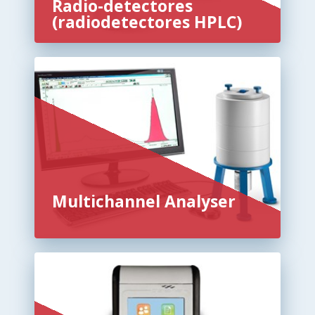
Radio-detectores
(radiodetectores HPLC)
Multichannel Analyser