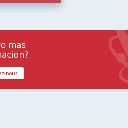
ro mas
macion?
ez-nous