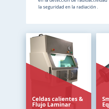
en la detección de radioactividad
la seguridad en la radiación .
Celdas calientes &
Sm
Flujo Laminar
Eq