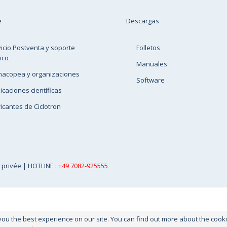
e
Descargas
icio Postventa y soporte
Folletos
ico
Manuales
macopea y organizaciones
Software
icaciones científicas
icantes de Ciclotron
e privée
| HOTLINE :
+49 7082-925555
you the best experience on our site. You can find out more about the coo