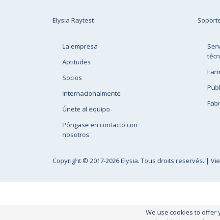
Elysia Raytest
Soport
La empresa
Serv
técn
Aptitudes
Far
Socios
Publ
Internacionalmente
Fabr
Únete al equipo
Póngase en contacto con
nosotros
Copyright
© 2017-2026 Elysia. Tous droits reservés. |
Vi
We use cookies to offer 