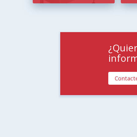
¿Quie
infor
Contact