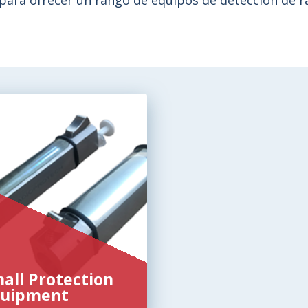
 para ofrecer un rango de equipos de detección de r
all Protection
uipment