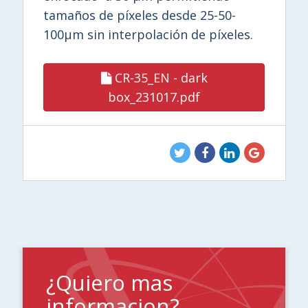
tamaños de píxeles desde
25-50-
100µm
sin interpolación de píxeles.
CR-35_EN - dark
box_231017.pdf
¿Quiero mas
informacion?