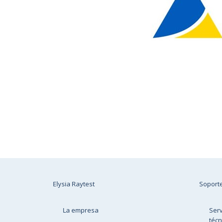
Elysia Raytest
Soport
La empresa
Serv
técn