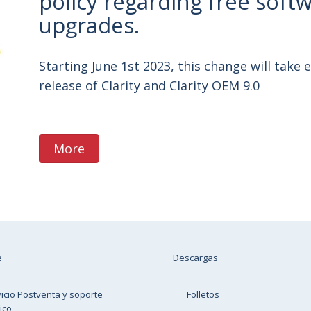
policy regarding free soft
upgrades.
Starting June 1st 2023, this change will take e
release of Clarity and Clarity OEM 9.0
More
e
Descargas
icio Postventa y soporte
Folletos
ico